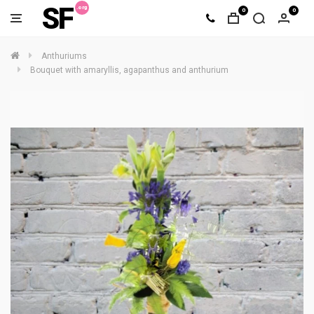
SF
0
0
Anthuriums
Bouquet with amaryllis, agapanthus and anthurium