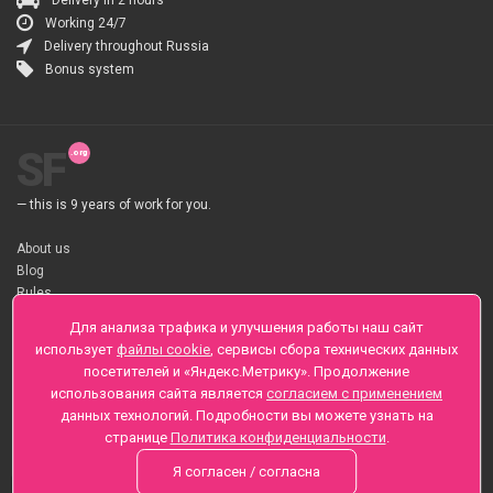
Delivery in 2 hours
Working 24/7
Delivery throughout Russia
Bonus system
SF
— this is 9 years of work for you.
About us
Blog
Rules
About flower Delivery
Для анализа трафика и улучшения работы наш сайт
Payment
использует
файлы cookie
, сервисы сбора технических данных
Telegramm
посетителей и «Яндекс.Метрику». Продолжение
использования сайта является
согласием с применением
Sankt-Peterburg, Zaozernaya 6
данных технологий. Подробности вы можете узнать на
+7 (812) 425-01-16
странице
Политика конфиденциальности
.
Questions? Call 24 hours
Я согласен / согласна