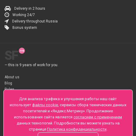
Delivery in 2 hours
Working 24/7
Delivery throughout Russia
Bonus system
SF
— this is 9 years of work for you.
About us
Blog
Rules
About flower Delivery
Для анализа трафика и улучшения работы наш сайт
Payment
использует
файлы cookie
, сервисы сбора технических данных
Telegramm
посетителей и «Яндекс.Метрику». Продолжение
использования сайта является
согласием с применением
Sankt-Peterburg, Zaozernaya 6
данных технологий. Подробности вы можете узнать на
+7 (812) 425-01-16
странице
Политика конфиденциальности
.
Questions? Call 24 hours