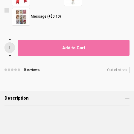
Message (+$0.10)
Add to Cart
0 reviews
Out of stock
Description