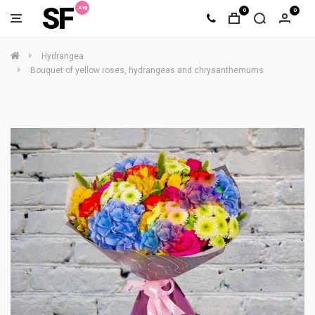
SF
0
0
Hydrangea
Bouquet of yellow roses, hydrangeas and chrysanthemums