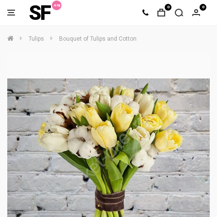
SF
0
0
Tulips
Bouquet of Tulips and Cotton