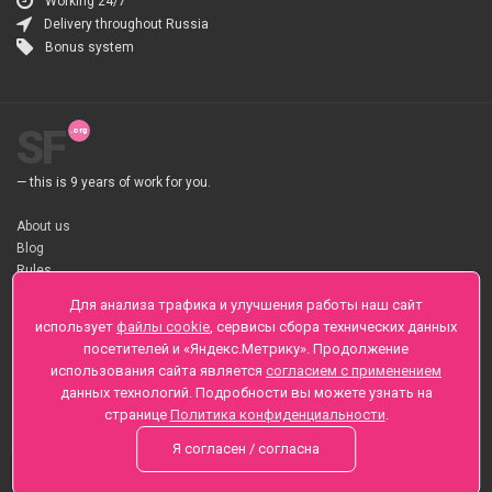
Working 24/7
Delivery throughout Russia
Bonus system
SF
— this is 9 years of work for you.
About us
Blog
Rules
About flower Delivery
Для анализа трафика и улучшения работы наш сайт
Payment
использует
файлы cookie
, сервисы сбора технических данных
Telegramm
посетителей и «Яндекс.Метрику». Продолжение
использования сайта является
согласием с применением
Sankt-Peterburg, Zaozernaya 6
данных технологий. Подробности вы можете узнать на
+7 (812) 425-01-16
странице
Политика конфиденциальности
.
Questions? Call 24 hours
Я согласен / согласна