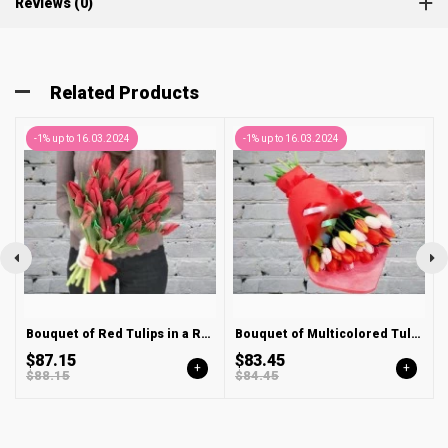
Reviews (0)
Related Products
-1% up to 16.03.2024
-1% up to 16.03.2024
Bouquet of Red Tulips in a Red satin ribbon
Bouquet of Multicolored Tulips
$87.15
$83.45
+
+
$88.15
$84.45