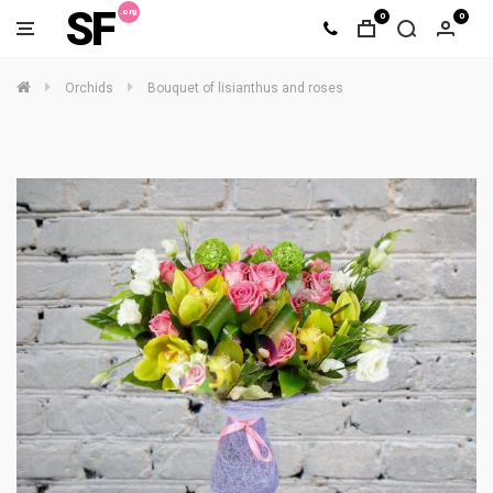
SF
0
0
Orchids
Bouquet of lisianthus and roses