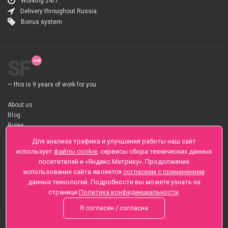
Working 24/7
Delivery throughout Russia
Bonus system
SF
— this is 9 years of work for you.
About us
Blog
Rules
About flower Delivery
Для анализа трафика и улучшения работы наш сайт
Payment
использует
файлы cookie
, сервисы сбора технических данных
Telegramm
посетителей и «Яндекс.Метрику». Продолжение
использования сайта является
согласием с применением
Sankt-Peterburg, Zaozernaya 6
данных технологий. Подробности вы можете узнать на
+7 (812) 425-01-16
странице
Политика конфиденциальности
.
Questions? Call 24 hours
Я согласен / согласна