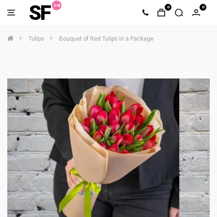
SF
0
0
Tulips
Bouquet of Red Tulips in a Package