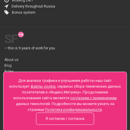
Working 24/7
Delivery throughout Russia
Bonus system
SF
— this is 9 years of work for you.
About us
Blog
Rules
About flower Delivery
Для анализа трафика и улучшения работы наш сайт
Payment
использует
файлы cookie
, сервисы сбора технических данных
Telegramm
посетителей и «Яндекс.Метрику». Продолжение
использования сайта является
согласием с применением
Sankt-Peterburg, Zaozernaya 6
данных технологий. Подробности вы можете узнать на
+7 (812) 425-01-16
странице
Политика конфиденциальности
.
Questions? Call 24 hours
Я согласен / согласна