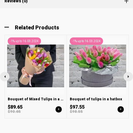
Reviews (0)
Related Products
-1% up to 16.03.2024
-1% up to 16.03.2024
Bouquet of Mixed Tulips in a Package
Bouquet of tulips in a hatbox
$89.65
$97.55
+
+
$90.65
$98.55