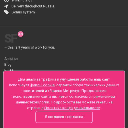
Working 24/7
Delivery throughout Russia
Bonus system
SF
— this is 9 years of work for you.
About us
Blog
Rules
About flower Delivery
Для анализа трафика и улучшения работы наш сайт
Payment
использует
файлы cookie
, сервисы сбора технических данных
Telegramm
посетителей и «Яндекс.Метрику». Продолжение
использования сайта является
согласием с применением
Sankt-Peterburg, Zaozernaya 6
данных технологий. Подробности вы можете узнать на
+7 (812) 425-01-16
странице
Политика конфиденциальности
.
Questions? Call 24 hours
Я согласен / согласна