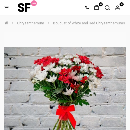
SF
0
0
Chrysanthemum
Bouquet of White and Red Chrysanthemums