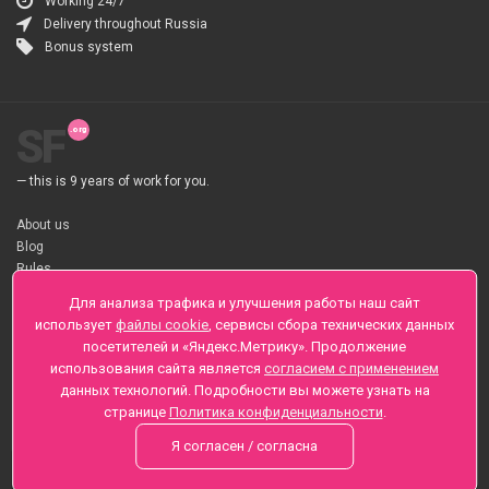
Working 24/7
Delivery throughout Russia
Bonus system
SF
— this is 9 years of work for you.
About us
Blog
Rules
About flower Delivery
Для анализа трафика и улучшения работы наш сайт
Payment
использует
файлы cookie
, сервисы сбора технических данных
Telegramm
посетителей и «Яндекс.Метрику». Продолжение
использования сайта является
согласием с применением
Sankt-Peterburg, Zaozernaya 6
данных технологий. Подробности вы можете узнать на
+7 (812) 425-01-16
странице
Политика конфиденциальности
.
Questions? Call 24 hours
Я согласен / согласна