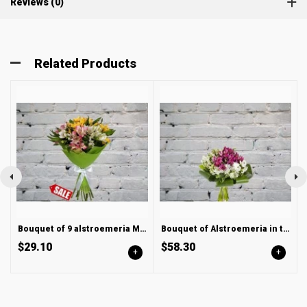
Reviews (0)
Related Products
Bouquet of 9 alstroemeria MIX in a Green Package
Bouquet of Alstroemeria in the design
$29.10
$58.30
+
+