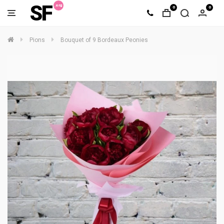
SF
0
0
Pions
Bouquet of 9 Bordeaux Peonies