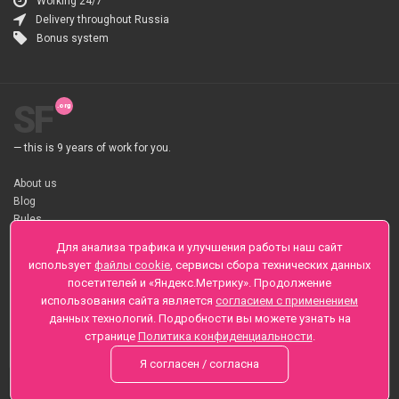
Working 24/7
Delivery throughout Russia
Bonus system
SF
— this is 9 years of work for you.
About us
Blog
Rules
About flower Delivery
Для анализа трафика и улучшения работы наш сайт
Payment
использует
файлы cookie
, сервисы сбора технических данных
Telegramm
посетителей и «Яндекс.Метрику». Продолжение
использования сайта является
согласием с применением
Sankt-Peterburg, Zaozernaya 6
данных технологий. Подробности вы можете узнать на
+7 (812) 425-01-16
странице
Политика конфиденциальности
.
Questions? Call 24 hours
Я согласен / согласна