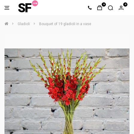
SF
0
0
Gladioli
Bouquet of 19 gladioli in a vase