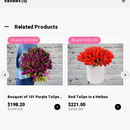
Reviews (0)
Related Products
-1% up to 16.03.2024
-0% up to 16.03.2024
Bouquet of 101 Purple Tulips in a satin ribbon
Red Tulips in a Hatbox
$198.20
$221.00
+
+
$199.20
$222.00