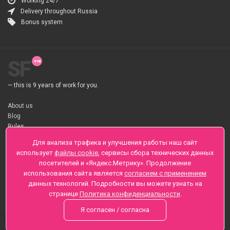
Working 24/7
Delivery throughout Russia
Bonus system
SF
— this is 9 years of work for you.
About us
Blog
Rules
About flower Delivery
Для анализа трафика и улучшения работы наш сайт
Payment
использует
файлы cookie
, сервисы сбора технических данных
Telegramm
посетителей и «Яндекс.Метрику». Продолжение
использования сайта является
согласием с применением
Sankt-Peterburg, Zaozernaya 6
данных технологий. Подробности вы можете узнать на
+7 (812) 425-01-16
странице
Политика конфиденциальности
.
Questions? Call 24 hours
Я согласен / согласна