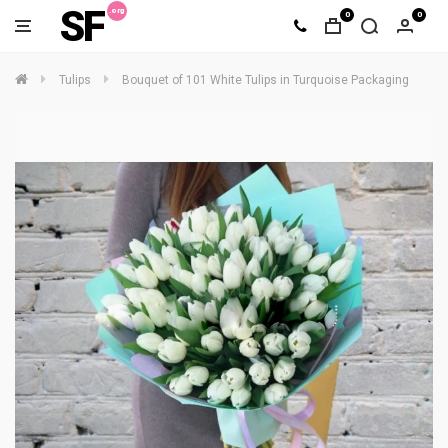
SF
0
0
Tulips
Bouquet of 101 White Tulips in Turquoise Packaging