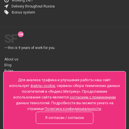
Working 24/7
Delivery throughout Russia
Bonus system
SF
— this is 9 years of work for you.
About us
Blog
Rules
About flower Delivery
Для анализа трафика и улучшения работы наш сайт
Payment
использует
файлы cookie
, сервисы сбора технических данных
Telegramm
посетителей и «Яндекс.Метрику». Продолжение
использования сайта является
согласием с применением
Sankt-Peterburg, Zaozernaya 6
данных технологий. Подробности вы можете узнать на
+7 (812) 425-01-16
странице
Политика конфиденциальности
.
Questions? Call 24 hours
Я согласен / согласна