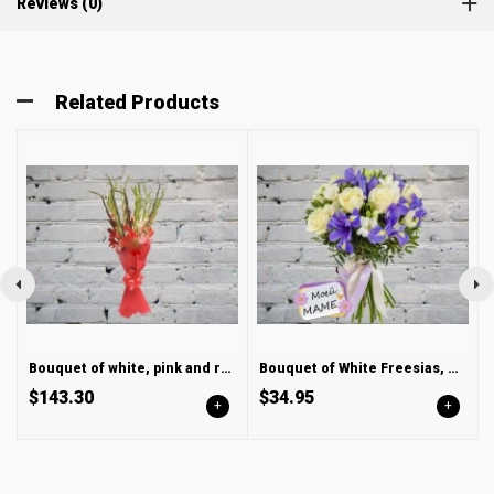
Reviews (0)
Related Products
Bouquet of white, pink and red gladioli
Bouquet of White Freesias, Roses and Blue Irises
$143.30
$34.95
+
+