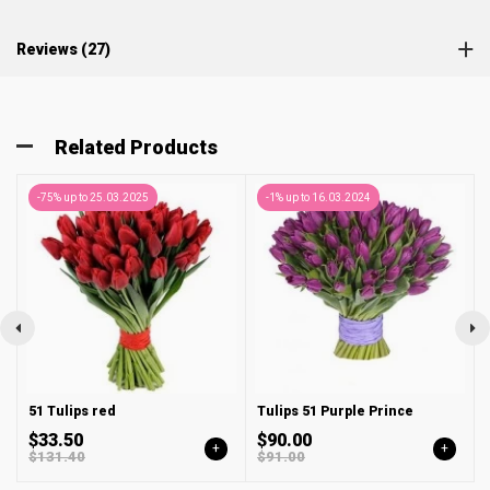
Reviews (27)
Related Products
-75% up to 25.03.2025
-1% up to 16.03.2024
51 Tulips red
Tulips 51 Purple Prince
$33.50
$90.00
+
+
$131.40
$91.00