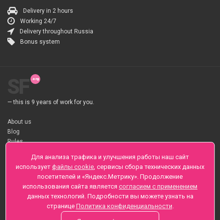
Delivery in 2 hours
Working 24/7
Delivery throughout Russia
Bonus system
SF
— this is 9 years of work for you.
About us
Blog
Rules
About flower Delivery
Для анализа трафика и улучшения работы наш сайт
Payment
использует
файлы cookie
, сервисы сбора технических данных
Telegramm
посетителей и «Яндекс.Метрику». Продолжение
использования сайта является
согласием с применением
Sankt-Peterburg, Zaozernaya 6
данных технологий. Подробности вы можете узнать на
+7 (812) 425-01-16
странице
Политика конфиденциальности
.
Questions? Call 24 hours