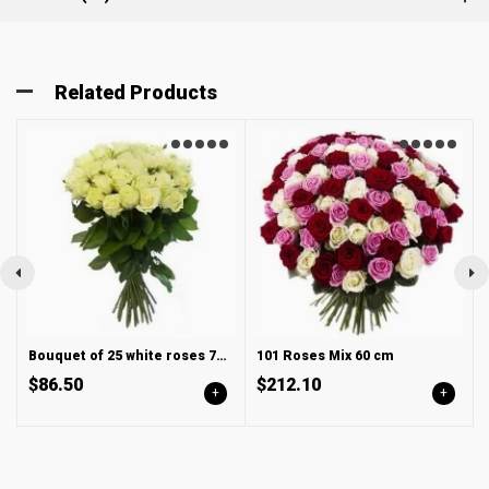
Related Products
Bouquet of 25 white roses 70 cm
101 Roses Mix 60 cm
$86.50
$212.10
+
+