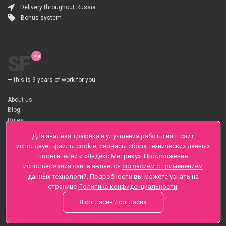
Delivery throughout Russia
Bonus system
SF
— this is 9 years of work for you.
About us
Blog
Rules
About flower Delivery
Для анализа трафика и улучшения работы наш сайт
Payment
использует
файлы cookie
, сервисы сбора технических данных
Telegramm
посетителей и «Яндекс.Метрику». Продолжение
использования сайта является
согласием с применением
Sankt-Peterburg, Zaozernaya 6
данных технологий. Подробности вы можете узнать на
+7 (812) 425-01-16
странице
Политика конфиденциальности
.
Questions? Call 24 hours
Я согласен / согласна