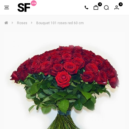
SF
0
0
Roses
Bouquet 101 roses red 60 cm