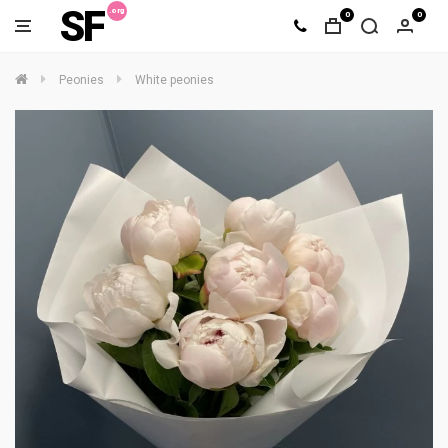
SF
0
0
Peonies
White peonies