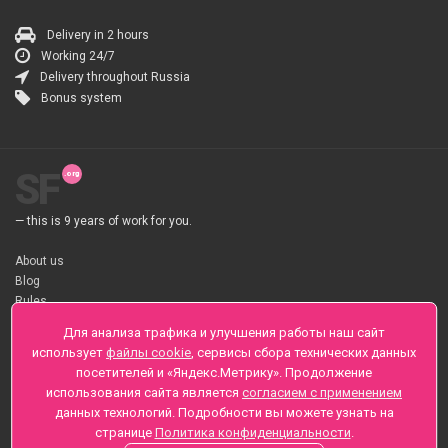
Delivery in 2 hours
Working 24/7
Delivery throughout Russia
Bonus system
SF
— this is 9 years of work for you.
About us
Blog
Rules
About flower Delivery
Для анализа трафика и улучшения работы наш сайт
Payment
использует
файлы cookie
, сервисы сбора технических данных
Telegramm
посетителей и «Яндекс.Метрику». Продолжение
использования сайта является
согласием с применением
Sankt-Peterburg, Zaozernaya 6
данных технологий. Подробности вы можете узнать на
+7 (812) 425-01-16
странице
Политика конфиденциальности
.
Questions? Call 24 hours