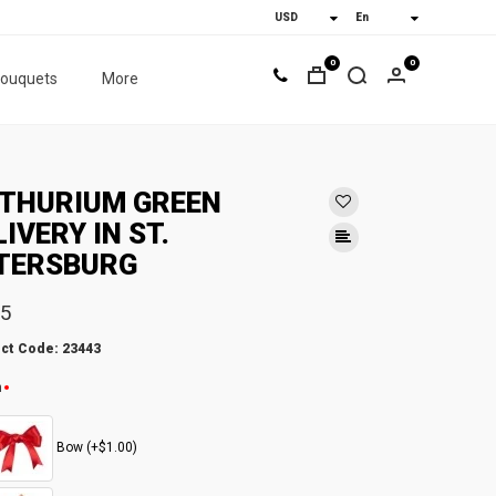
0
0
bouquets
More
THURIUM GREEN
LIVERY IN ST.
TERSBURG
55
ct Code: 23443
n
Bow (+$1.00)