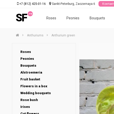
+7 (812) 425-01-16
Sankt-Peterburg, Zaozernaya 6
Контак
SF
Roses
Peonies
Bouquets
Anthuriums
Anthurium green
Roses
Peonies
Bouquets
Alstroemeria
Fruit basket
Flowers in a box
Wedding bouquets
Rose bush
Irises
Cut flowers