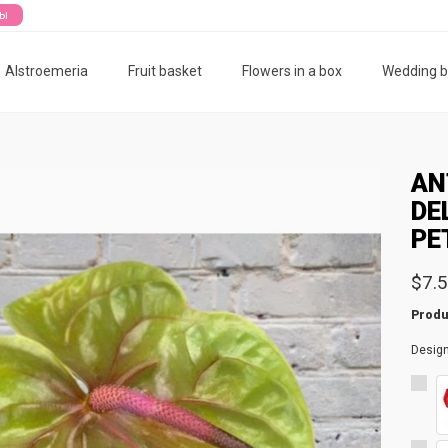
ты
Alstroemeria
Fruit basket
Flowers in a box
Wedding 
AN
DE
PE
$7.
Produ
Desig