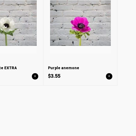
te EXTRA
Purple anemone
$3.55
+
+