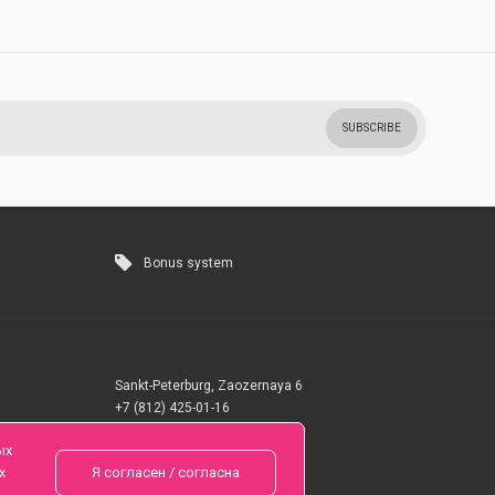
SUBSCRIBE
Bonus system
Sankt-Peterburg, Zaozernaya 6
+7 (812) 425-01-16
Questions? Call 24 hours
ых
х
Я согласен / согласна