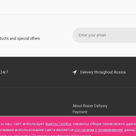
ducts and special offers
 24/7
Delivery throughout Russia
About flower Delivery
Payment
Telegramm
ты наш сайт использует
файлы cookie
, сервисы сбора технических данн
олжение использования сайта является
согласием с применением
данны
нать на странице
Политика конфиденциальности
.