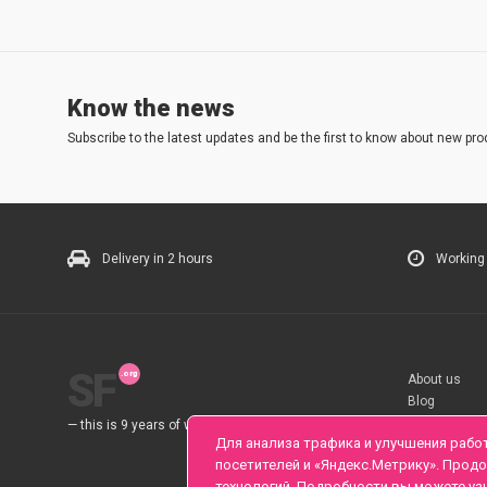
Know the news
Subscribe to the latest updates and be the first to know about new pro
Delivery in 2 hours
Working
SF
About us
Blog
Rules
— this is 9 years of work for you.
Для анализа трафика и улучшения рабо
посетителей и «Яндекс.Метрику». Прод
технологий. Подробности вы можете уз