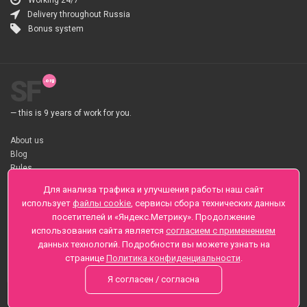
Working 24/7
Delivery throughout Russia
Bonus system
SF
— this is 9 years of work for you.
About us
Blog
Rules
About flower Delivery
Для анализа трафика и улучшения работы наш сайт
Payment
использует
файлы cookie
, сервисы сбора технических данных
Telegramm
посетителей и «Яндекс.Метрику». Продолжение
использования сайта является
согласием с применением
Sankt-Peterburg, Zaozernaya 6
данных технологий. Подробности вы можете узнать на
+7 (812) 425-01-16
странице
Политика конфиденциальности
.
Questions? Call 24 hours
Я согласен / согласна