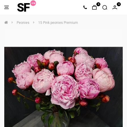
SF
0
0
Peonies
15 Pink peonies Premium