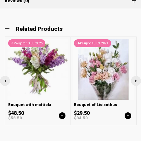
Reviews (0)
Related Products
-17% up to 10.06.2025
-14% up to 10.09.2024
Bouquet with mattiola
Bouquet of Lisianthus
$48.50
$29.50
+
+
$58.50
$34.50